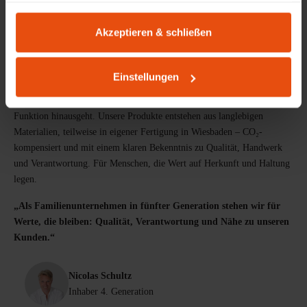
gesammelt haben.
Akzeptieren & schließen
PRODUKTDESIGN AUS WIESBADEN
Möbel mit Herkunft & Haltung
Einstellungen
Lokale Wertschöpfung und Arbeitsplätze: Seit 1898 gestalten und
produzieren wir Möbel mit einem Anspruch, der über eine reine
Funktion hinausgeht. Unsere Produkte entstehen aus langlebigen
Materialien, teilweise in eigener Fertigung in Wiesbaden – CO₂-
kompensiert und mit einem klaren Bekenntnis zu Qualität, Handwerk
und Verantwortung. Für Menschen, die Wert auf Herkunft und Haltung
legen.
„Als Familienunternehmen in fünfter Generation stehen wir für
Werte, die bleiben: Qualität, Verantwortung und Nähe zu unseren
Kunden.“
Nicolas Schultz
Inhaber 4. Generation