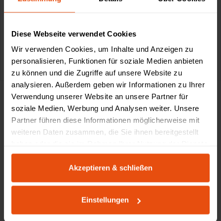
Diese Webseite verwendet Cookies
Wir verwenden Cookies, um Inhalte und Anzeigen zu
0611-18 55 180
service@schultz.de
personalisieren, Funktionen für soziale Medien anbieten
zu können und die Zugriffe auf unsere Website zu
analysieren. Außerdem geben wir Informationen zu Ihrer
Verwendung unserer Website an unsere Partner für
soziale Medien, Werbung und Analysen weiter. Unsere
Partner führen diese Informationen möglicherweise mit
Made by Schultz
weiteren Daten zusammen, die Sie ihnen bereitgestellt
haben oder die sie im Rahmen Ihrer Nutzung der Dienste
gesammelt haben.
Akzeptieren & schließen
Einstellungen