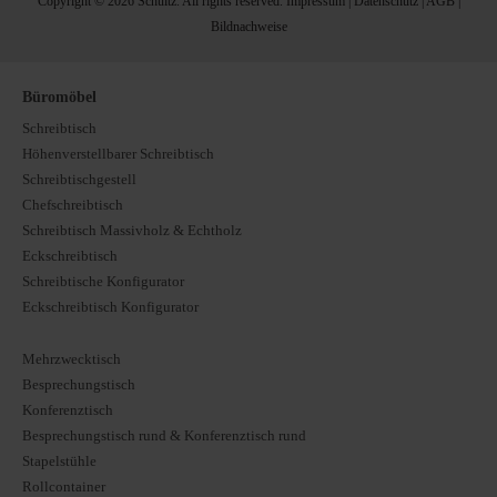
Copyright © 2026 Schultz. All rights reserved.
Impressum
|
Datenschutz
|
AGB
|
Bildnachweise
Büromöbel
Schreibtisch
Höhenverstellbarer Schreibtisch
Schreibtischgestell
Chefschreibtisch
Schreibtisch Massivholz & Echtholz
Eckschreibtisch
Schreibtische Konfigurator
Eckschreibtisch Konfigurator
Mehrzwecktisch
Besprechungstisch
Konferenztisch
Besprechungstisch rund & Konferenztisch rund
Stapelstühle
Rollcontainer