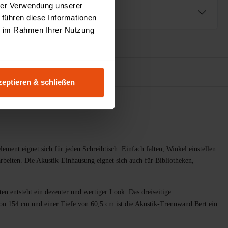
hrer Verwendung unserer
ng
 führen diese Informationen
ie im Rahmen Ihrer Nutzung
urator
eptieren & schließen
ement eignet sich für jeden Schreibtisch. Einfach falten, Winkel einstellen
rbeiten. Die Akustik-Einhausung eignet sich auch für Bibliotheken,
n entsteht ein dezenter und wertiger Look. Das dreiseitige
von 154 cm und einer Tiefe von 60,5 cm ist die Akustik-Trennwand Bert ein