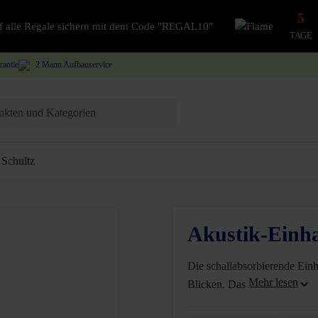
5
auf alle Regale sichern mit dem Code "REGAL10"
TAGE
rantie
2 Mann Aufbauservice
Schultz
Akustik-Einha
Die schallabsorbierende Ein
Blicken. Das