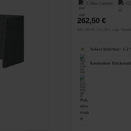
2 Jahre Garantie
CO
262,50 €
Inkl. MwSt. 312,38 €, zzgl. Versa
Sofort lieferbar: 1-
Kostenlose Rücksend
Pak
etve
rsan
d