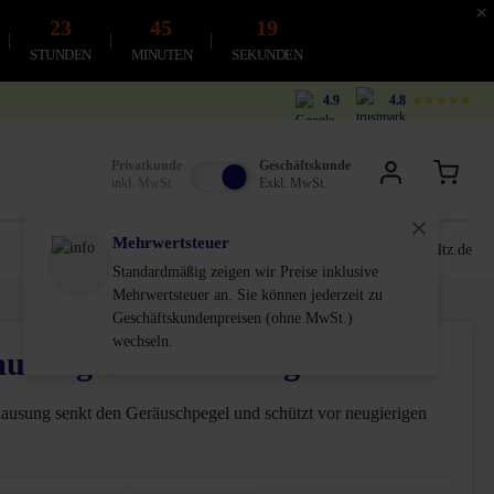
×
23
45
18
STUNDEN
MINUTEN
SEKUNDEN
4.9
4.8
★★★★★
Privatkunde
Geschäftskunde
inkl. MwSt.
Exkl. MwSt.
Mehrwertsteuer
0611-18 55 180
service@schultz.de
Standardmäßig zeigen wir Preise inklusive
Mehrwertsteuer an. Sie können jederzeit zu
Geschäftskundenpreisen (ohne MwSt.)
wechseln.
usung Bert dreiseitig
hausung senkt den Geräuschpegel und schützt vor neugierigen