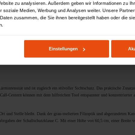
Website zu analysieren. Außerdem geben wir Informationen zu I
Zahlung & Finanzieru
r soziale Medien, Werbung und Analysen weiter. Unsere Partner
 Daten zusammen, die Sie ihnen bereitgestellt haben oder die s
n.
teile
Spezifikationen
Bewertungen
3D Konfig
Einstellungen
Akz
intensität und ist zugleich ein stilvoller Sichtschutz. Das praktische Zusatzel
Call-Centern können mit dem hilfreichen Tool entspannter und konzentrierter a
t und Stelle bleibt. Dank der grau-melierten Filzoptik und abgerundeten Kante
 Vorgaben der Schallschutzklasse C. Mit einer Höhe von 60,5 cm, einer Breite 