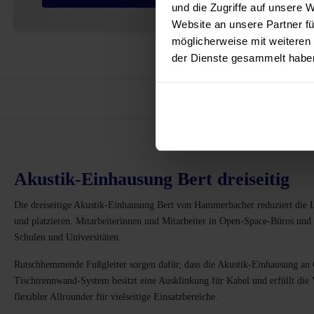
und die Zugriffe auf unsere 
Website an unsere Partner fü
möglicherweise mit weiteren
der Dienste gesammelt habe
Vor
Akustik-Einhausung Bert dreiseitig
Die dreiseitige Akustik-Einhausung Bert von Hammerbacher reduziert die Lärm
und platzieren. Mitarbeiterinnen und Mitarbeiter in Open-Space-Büros und 
Schulen und Universitäten.
Rutschhemmende Fußgleiter sorgen dafür, dass die Akustik-Einhausung an Or
Tischtrennwand-System besitzt eine Ausklinkung für Kabel und erfüllt die
flexibler Allrounder für vielseitige Einsatzbereiche.